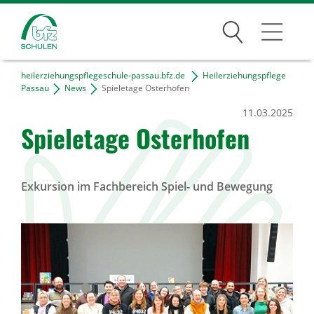
Suchen
heilerziehungspflegeschule-passau.bfz.de
Heilerziehungspflege
Traumberufe
Passau
News
Spieletage Osterhofen
11.03.2025
Wer wir sind
Spieletage Osterhofen
Infos
Jobs
Exkursion im Fachbereich Spiel- und Bewegung
Standorte
News Archiv