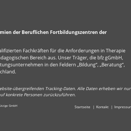
ien der Beruflichen Fortbildungszentren der
alifizierten Fachkräften für die Anforderungen in Therapie
ädagogischen Bereich aus. Unser Träger, die bfz gGmbH,
istungsunternehmen in den Feldern „Bildung“, „Beratung“,
schland.
bsite-übergreifenden Tracking-Daten. Alle Daten erheben wir nur 
auf konkrete Personen zurückzuführen.
nützige GmbH
Startseite
Kontakt
Impressu