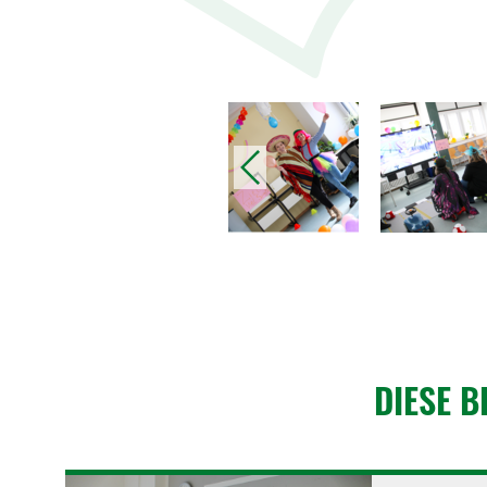
vorheriges
DIESE B