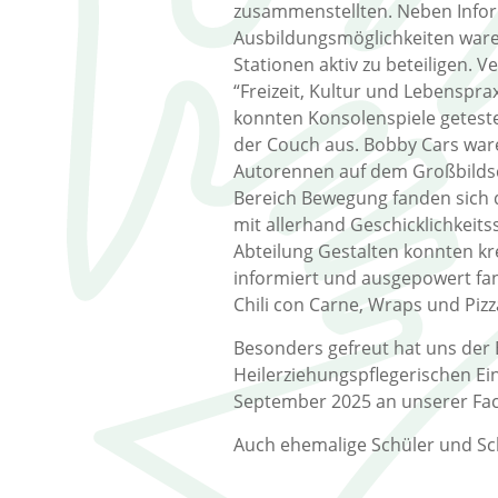
zusammenstellten. Neben Info
Ausbildungsmöglichkeiten ware
Stationen aktiv zu beteiligen. 
“Freizeit, Kultur und Lebenspr
konnten Konsolenspiele geteste
der Couch aus. Bobby Cars ware
Autorennen auf dem Großbildsc
Bereich Bewegung fanden sich d
mit allerhand Geschicklichkeits
Abteilung Gestalten konnten k
informiert und ausgepowert fand
Chili con Carne, Wraps und Piz
Besonders gefreut hat uns der B
Heilerziehungspflegerischen Ei
September 2025 an unserer Fac
Auch ehemalige Schüler und Sch