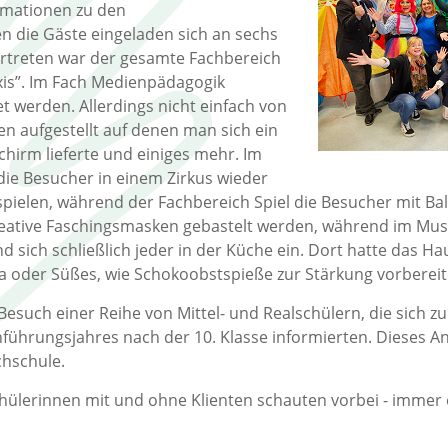
rmationen zu den
n die Gäste eingeladen sich an sechs
Vertreten war der gesamte Fachbereich
axis”. Im Fach Medienpädagogik
t werden. Allerdings nicht einfach von
n aufgestellt auf denen man sich ein
hirm lieferte und einiges mehr. Im
ie Besucher in einem Zirkus wieder
spielen, während der Fachbereich Spiel die Besucher mit Ball
reative Faschingsmasken gebastelt werden, während im Mus
 sich schließlich jeder in der Küche ein. Dort hatte das Ha
za oder Süßes, wie Schokoobstspieße zur Stärkung vorbereit
esuch einer Reihe von Mittel- und Realschülern, die sich zu
nführungsjahres nach der 10. Klasse informierten. Dieses A
hschule.
ülerinnen mit und ohne Klienten schauten vorbei - immer ei